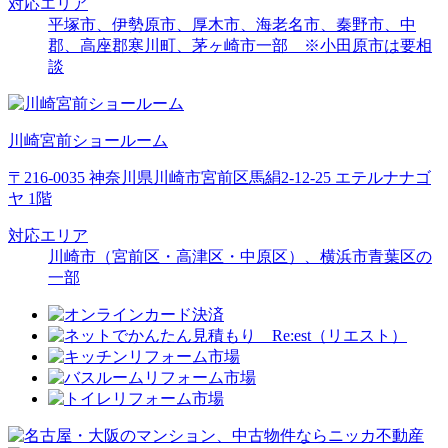
対応エリア
平塚市、伊勢原市、厚木市、海老名市、秦野市、中
郡、高座郡寒川町、茅ヶ崎市一部 ※小田原市は要相
談
川崎宮前ショールーム
〒216-0035 神奈川県川崎市宮前区馬絹2-12-25 エテルナナゴ
ヤ 1階
対応エリア
川崎市（宮前区・高津区・中原区）、横浜市青葉区の
一部