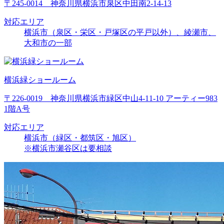
〒245-0014 神奈川県横浜市泉区中田南2-14-13
対応エリア
横浜市（泉区・栄区・戸塚区の平戸以外）、綾瀬市、
大和市の一部
横浜緑ショールーム
〒226-0019 神奈川県横浜市緑区中山4-11-10 アーティー983
1階A号
対応エリア
横浜市（緑区・都筑区・旭区）
※横浜市瀬谷区は要相談