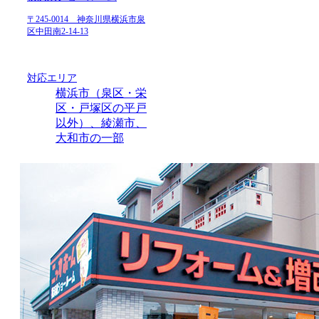
〒245-0014 神奈川県横浜市泉
区中田南2-14-13
対応エリア
横浜市（泉区・栄
区・戸塚区の平戸
以外）、綾瀬市、
大和市の一部