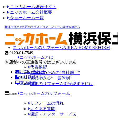
ニッカホーム総合サイト
ニッカホーム会社概要
ショールーム一覧
横浜市保土ケ谷区のエクステリアリフォーム＆増改築なら
ニッカホームのリフォーム
NIKKA-HOME REFORM
0120-01-7549
ニッカホームとは
※店舗への直通番号ではございません
代表挨拶
お問い合わせ
お客様のための"自社施工"
無料見積もり
安心できる"一貫体制"
来店予約
理想のリフォームを実現するには
ニッカホームのリフォーム
MENU
リフォームの流れ
よくある質問
保証・アフターサービス