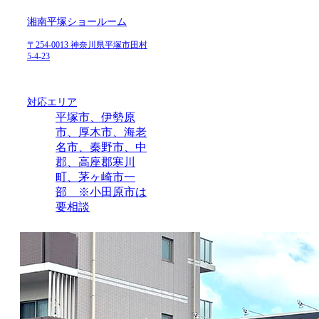
湘南平塚ショールーム
〒254-0013 神奈川県平塚市田村
5-4-23
対応エリア
平塚市、伊勢原
市、厚木市、海老
名市、秦野市、中
郡、高座郡寒川
町、茅ヶ崎市一
部 ※小田原市は
要相談