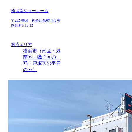
横浜南ショールーム
〒232-0064 神奈川県横浜市南
区別所1-15-12
対応エリア
横浜市（南区・港
南区・磯子区の一
部・戸塚区の平戸
のみ）