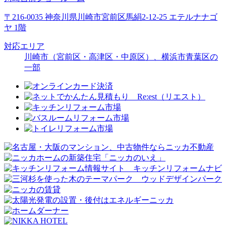
〒216-0035 神奈川県川崎市宮前区馬絹2-12-25 エテルナナゴ
ヤ 1階
対応エリア
川崎市（宮前区・高津区・中原区）、横浜市青葉区の
一部