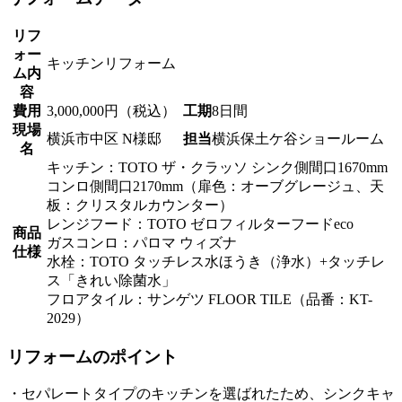
リフ
ォー
キッチンリフォーム
ム内
容
費用
3,000,000円（税込）
工期
8日間
現場
横浜市中区 N様邸
担当
横浜保土ケ谷ショールーム
名
キッチン：TOTO ザ・クラッソ シンク側間口1670mm
コンロ側間口2170mm（扉色：オーブグレージュ、天
板：クリスタルカウンター）
レンジフード：TOTO ゼロフィルターフードeco
商品
ガスコンロ：パロマ ウィズナ
仕様
水栓：TOTO タッチレス水ほうき（浄水）+タッチレ
ス「きれい除菌水」
フロアタイル：サンゲツ FLOOR TILE（品番：KT-
2029）
リフォームのポイント
・セパレートタイプのキッチンを選ばれたため、シンクキャ