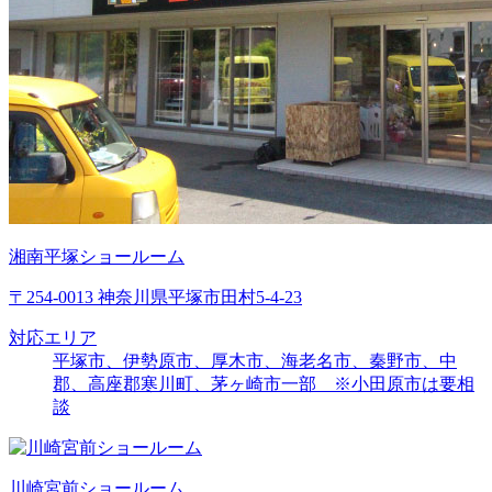
湘南平塚ショールーム
〒254-0013 神奈川県平塚市田村5-4-23
対応エリア
平塚市、伊勢原市、厚木市、海老名市、秦野市、中
郡、高座郡寒川町、茅ヶ崎市一部 ※小田原市は要相
談
川崎宮前ショールーム