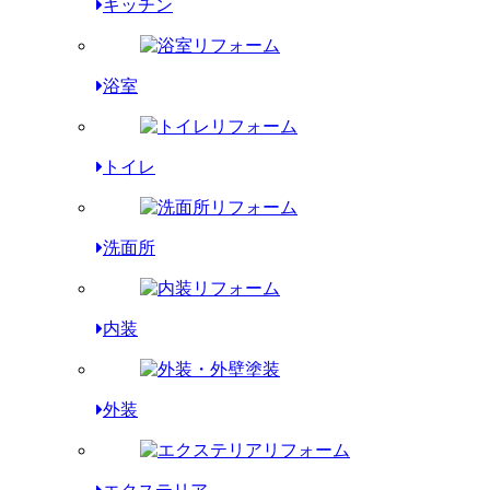
キッチン
浴室
トイレ
洗面所
内装
外装