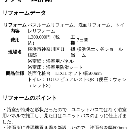
リフォームデータ
リフォーム
バスルームリフォーム、洗面リフォーム、トイ
内容
レリフォーム
1,300,000円（税
工
費用
7日間
込）
期
横浜市神奈川区 H
担
横浜保土ヶ谷ショール
現場名
様邸
当
ーム
浴室壁：浴室用パネル
浴室床：浴室用防滑シート
商品仕様
洗面化粧台：LIXIL オフト 幅500mm
トイレ：TOTO ピュアレストQR（便座：ウォシ
ュレットS）
リフォームのポイント
・浴室が特殊な形状だったので、ユニットバスではなく浴室
用パネルで施工し、見た目はユニットバスのように仕上げま
した。
・洗面所に洗濯機置き場を新設したので、洗面台を幅600mm