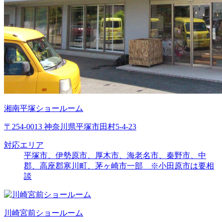
湘南平塚ショールーム
〒254-0013 神奈川県平塚市田村5-4-23
対応エリア
平塚市、伊勢原市、厚木市、海老名市、秦野市、中
郡、高座郡寒川町、茅ヶ崎市一部 ※小田原市は要相
談
川崎宮前ショールーム