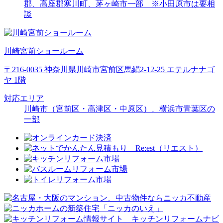
郡、高座郡寒川町、茅ヶ崎市一部 ※小田原市は要相
談
川崎宮前ショールーム
〒216-0035 神奈川県川崎市宮前区馬絹2-12-25 エテルナナゴ
ヤ 1階
対応エリア
川崎市（宮前区・高津区・中原区）、横浜市青葉区の
一部