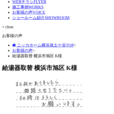
WEBチラシ
FLYER
施工事例
WORKS
お客様の声
VOICE
ショールーム紹介
SHOWROOM
× close
お客様の声
ニッカホーム横浜保土ケ谷TOP
>
お客様の声
>
給湯器取替 横浜市旭区 K様
給湯器取替 横浜市旭区 K様