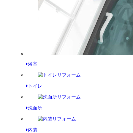
浴室
トイレ
洗面所
内装