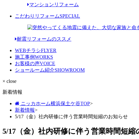
マンションリフォーム
こだわりリフォーム
SPECIAL
耐震リフォームのススメ
WEBチラシ
FLYER
施工事例
WORKS
お客様の声
VOICE
ショールーム紹介
SHOWROOM
× close
新着情報
ニッカホーム横浜保土ケ谷TOP
>
新着情報
>
5/17（金）社内研修に伴う営業時間短縮のお知らせ
5/17（金）社内研修に伴う営業時間短